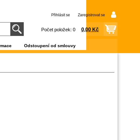
Přihlásit se
Zaregistrovat se
0,00 Kč
Počet položek: 0
rmace
Odstoupení od smlouvy